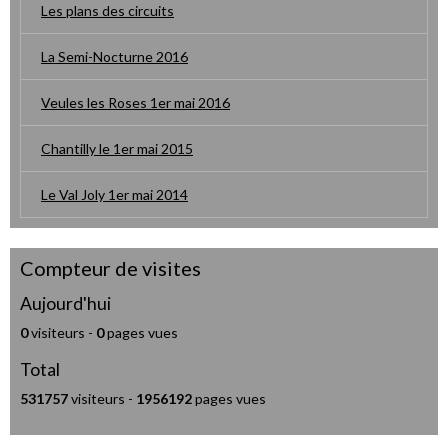
Les plans des circuits
La Semi-Nocturne 2016
Veules les Roses 1er mai 2016
Chantilly le 1er mai 2015
Le Val Joly 1er mai 2014
Compteur de visites
Aujourd'hui
0
visiteurs -
0
pages vues
Total
531757
visiteurs -
1956192
pages vues