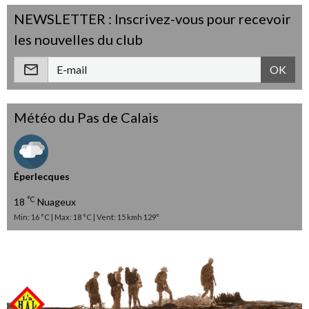
NEWSLETTER : Inscrivez-vous pour recevoir
les nouvelles du club
OK
Météo du Pas de Calais
Éperlecques
°C
18
Nuageux
Min: 16 °C | Max: 18 °C | Vent: 15 kmh 129°