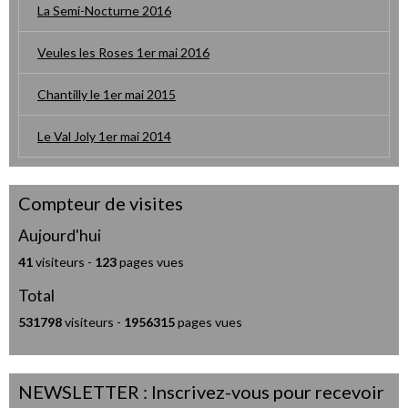
La Semi-Nocturne 2016
Veules les Roses 1er mai 2016
Chantilly le 1er mai 2015
Le Val Joly 1er mai 2014
Compteur de visites
Aujourd'hui
41
visiteurs -
123
pages vues
Total
531798
visiteurs -
1956315
pages vues
NEWSLETTER : Inscrivez-vous pour recevoir