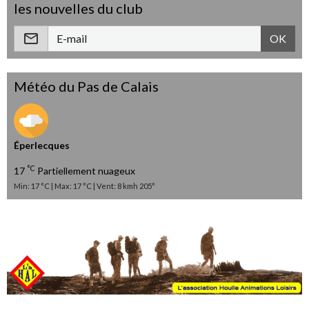
les nouvelles du club
OK
Météo du Pas de Calais
Éperlecques
°C
17
Partiellement nuageux
Min: 17 °C | Max: 17 °C | Vent: 8 kmh 205°