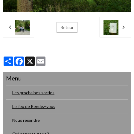
Retour
Partager
Facebook
X
Email
Menu
Les prochaines sorties
Le lieu de Rendez-vous
Nous rejoindre
Qui sommes-nous ?