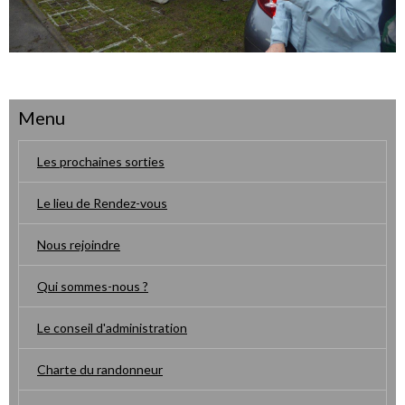
Menu
Les prochaines sorties
Le lieu de Rendez-vous
Nous rejoindre
Qui sommes-nous ?
Le conseil d'administration
Charte du randonneur