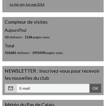
Le Val Joly 1er mai 2014
Compteur de visites
Aujourd'hui
53
visiteurs -
1136
pages vues
Total
531681
visiteurs -
1955934
pages vues
NEWSLETTER : Inscrivez-vous pour recevoir
les nouvelles du club
OK
Météo du Pas de Calais