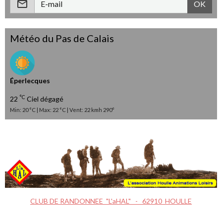
OK
Météo du Pas de Calais
Éperlecques
°C
22
Ciel dégagé
Min: 20 °C | Max: 22 °C | Vent: 22 kmh 290°
CLUB DE RANDONNEE "L'aHAL" - 62910 HOULLE