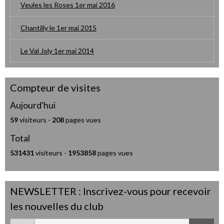
Veules les Roses 1er mai 2016
Chantilly le 1er mai 2015
Le Val Joly 1er mai 2014
Compteur de visites
Aujourd'hui
59
visiteurs -
208
pages vues
Total
531431
visiteurs -
1953858
pages vues
NEWSLETTER : Inscrivez-vous pour recevoir
les nouvelles du club