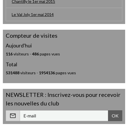
Chantilly le 1er mai 2015
Le Val Joly 1er mai 2014
Compteur de visites
Aujourd'hui
116
visiteurs -
486
pages vues
Total
531488
visiteurs -
1954136
pages vues
NEWSLETTER : Inscrivez-vous pour recevoir
les nouvelles du club
OK