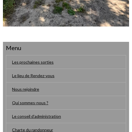
Menu
Les prochaines sorties
Le lieu de Rendez-vous
Nous rejoindre
Qui sommes-nous ?
Le conseil d'administration
Charte du randonneur