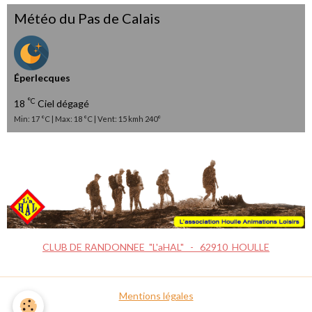
Météo du Pas de Calais
Éperlecques
°C
18
Ciel dégagé
Min: 17 °C | Max: 18 °C | Vent: 15 kmh 240°
CLUB DE RANDONNEE "L'aHAL" - 62910 HOULLE
Mentions légales