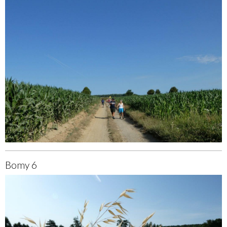
Bomy 6