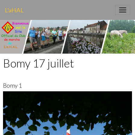
L'aHAL
Bomy 17 juillet
Bomy 1