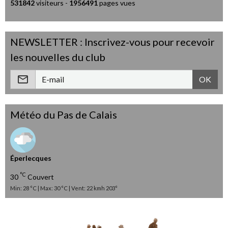
531842
visiteurs -
1956491
pages vues
NEWSLETTER : Inscrivez-vous pour recevoir
les nouvelles du club
OK
Météo du Pas de Calais
Éperlecques
°C
30
Couvert
Min: 28 °C | Max: 30 °C | Vent: 22 kmh 203°