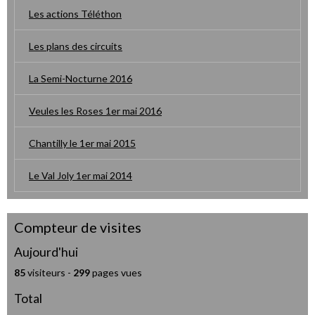
Les actions Téléthon
Les plans des circuits
La Semi-Nocturne 2016
Veules les Roses 1er mai 2016
Chantilly le 1er mai 2015
Le Val Joly 1er mai 2014
Compteur de visites
Aujourd'hui
85
visiteurs -
299
pages vues
Total