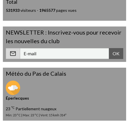
Total
531933
visiteurs -
1965577
pages vues
NEWSLETTER : Inscrivez-vous pour recevoir
les nouvelles du club
OK
Météo du Pas de Calais
Éperlecques
°C
23
Partiellement nuageux
Min: 23 °C | Max: 23 °C | Vent: 15 kmh 314°