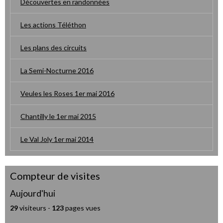
Découvertes en randonnées
Les actions Téléthon
Les plans des circuits
La Semi-Nocturne 2016
Veules les Roses 1er mai 2016
Chantilly le 1er mai 2015
Le Val Joly 1er mai 2014
Compteur de visites
Aujourd'hui
29
visiteurs -
123
pages vues