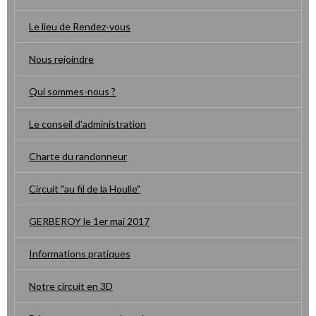
Le lieu de Rendez-vous
Nous rejoindre
Qui sommes-nous ?
Le conseil d'administration
Charte du randonneur
Circuit "au fil de la Houlle"
GERBEROY le 1er mai 2017
Informations pratiques
Notre circuit en 3D