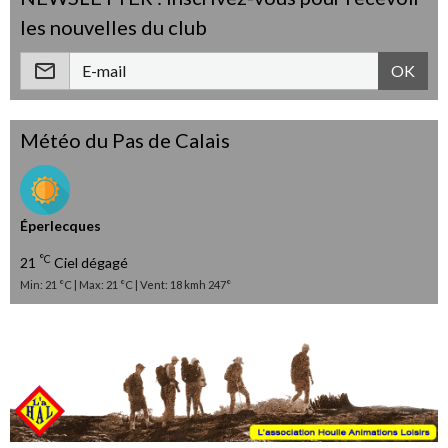
les nouvelles du club
OK
Météo du Pas de Calais
Éperlecques
°C
21
Ciel dégagé
Min: 21 °C | Max: 21 °C | Vent: 18 kmh 247°