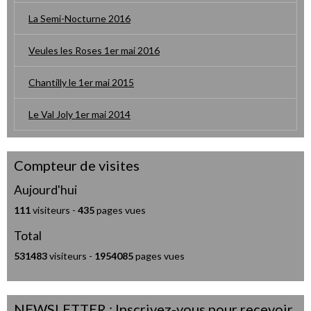
La Semi-Nocturne 2016
Veules les Roses 1er mai 2016
Chantilly le 1er mai 2015
Le Val Joly 1er mai 2014
Compteur de visites
Aujourd'hui
111
visiteurs -
435
pages vues
Total
531483
visiteurs -
1954085
pages vues
NEWSLETTER : Inscrivez-vous pour recevoir