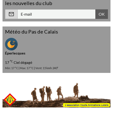
les nouvelles du club
OK
Météo du Pas de Calais
Éperlecques
°C
17
Ciel dégagé
Min: 17 °C | Max: 17 °C | Vent: 15 kmh 240°