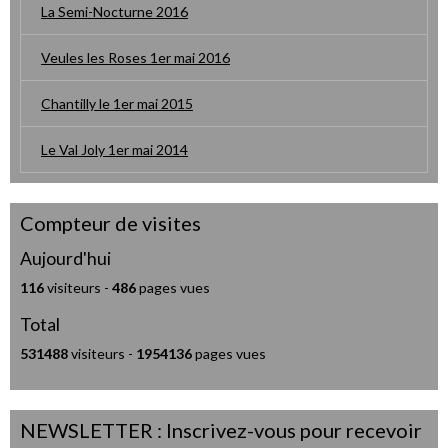
La Semi-Nocturne 2016
Veules les Roses 1er mai 2016
Chantilly le 1er mai 2015
Le Val Joly 1er mai 2014
Compteur de visites
Aujourd'hui
116
visiteurs -
486
pages vues
Total
531488
visiteurs -
1954136
pages vues
NEWSLETTER : Inscrivez-vous pour recevoir