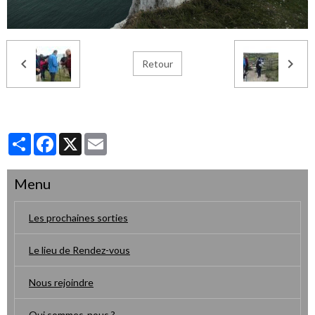
Retour
Partager
Facebook
X
Email
Menu
Les prochaines sorties
Le lieu de Rendez-vous
Nous rejoindre
Qui sommes-nous ?