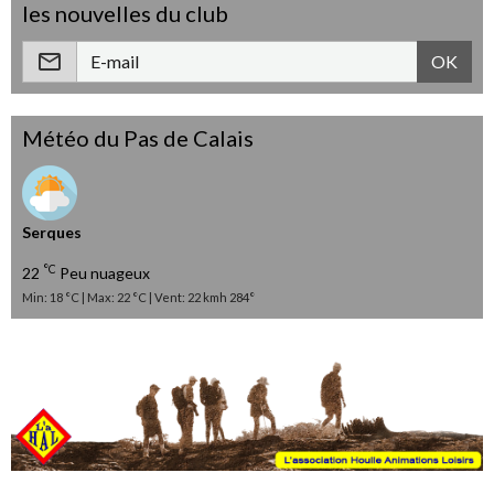
les nouvelles du club
OK
Météo du Pas de Calais
Serques
°C
22
Peu nuageux
Min: 18 °C | Max: 22 °C | Vent: 22 kmh 284°