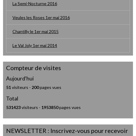
La Semi-Nocturne 2016
Veules les Roses 1er mai 2016
Chantilly le 1er mai 2015
Le Val Joly 1er mai 2014
Compteur de visites
Aujourd'hui
51
visiteurs -
200
pages vues
Total
531423
visiteurs -
1953850
pages vues
NEWSLETTER : Inscrivez-vous pour recevoir