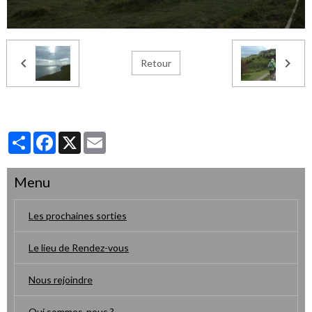
Retour
Partager
Facebook
X
Email
Menu
Les prochaines sorties
Le lieu de Rendez-vous
Nous rejoindre
Qui sommes-nous ?