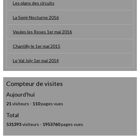
Les plans des circuits
La Semi-Nocturne 2016
Veules les Roses 1er mai 2016
Chantilly le 1er mai 2015
Le Val Joly 1er mai 2014
Compteur de visites
Aujourd'hui
21
visiteurs -
110
pages vues
Total
531393
visiteurs -
1953760
pages vues