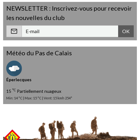
NEWSLETTER : Inscrivez-vous pour recevoir
les nouvelles du club
OK
Météo du Pas de Calais
Éperlecques
°C
15
Partiellement nuageux
Min: 14 °C | Max: 15 °C | Vent: 15 kmh 254°