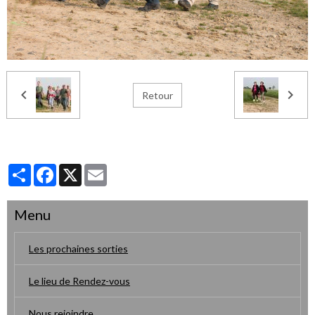
Retour
Partager
Facebook
X
Email
Menu
Les prochaines sorties
Le lieu de Rendez-vous
Nous rejoindre