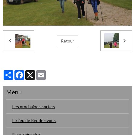
Retour
Partager
Facebook
X
Email
Menu
Les prochaines sorties
Le lieu de Rendez-vous
Nous rejoindre