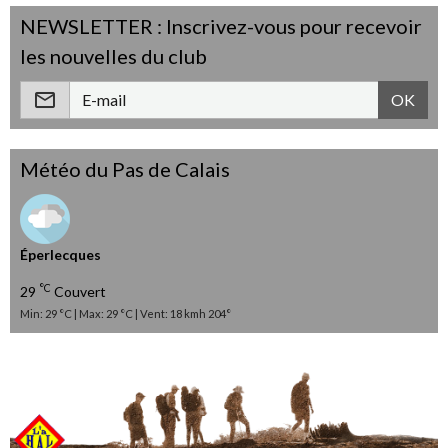
NEWSLETTER : Inscrivez-vous pour recevoir
les nouvelles du club
OK
Météo du Pas de Calais
Éperlecques
°C
29
Couvert
Min: 29 °C | Max: 29 °C | Vent: 18 kmh 204°