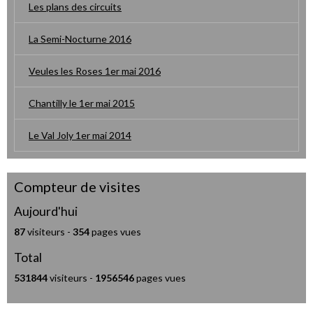
Les plans des circuits
La Semi-Nocturne 2016
Veules les Roses 1er mai 2016
Chantilly le 1er mai 2015
Le Val Joly 1er mai 2014
Compteur de visites
Aujourd'hui
87
visiteurs -
354
pages vues
Total
531844
visiteurs -
1956546
pages vues