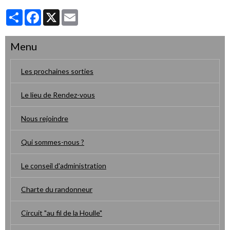
Partager
Facebook
X
Email
Menu
Les prochaines sorties
Le lieu de Rendez-vous
Nous rejoindre
Qui sommes-nous ?
Le conseil d'administration
Charte du randonneur
Circuit "au fil de la Houlle"