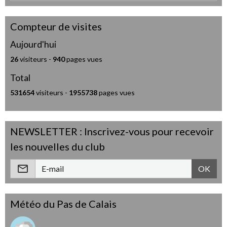
Compteur de visites
Aujourd'hui
26
visiteurs -
940
pages vues
Total
531654
visiteurs -
1955738
pages vues
NEWSLETTER : Inscrivez-vous pour recevoir
les nouvelles du club
OK
Météo du Pas de Calais