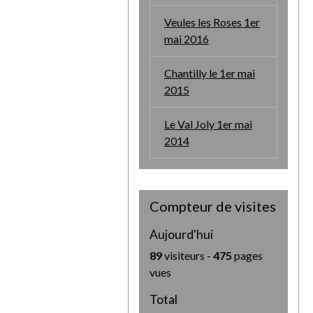
Veules les Roses 1er
mai 2016
Chantilly le 1er mai
2015
Le Val Joly 1er mai
2014
Compteur de visites
Aujourd'hui
89
visiteurs -
475
pages
vues
Total