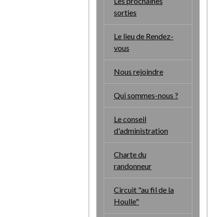
Les prochaines
sorties
Le lieu de Rendez-
vous
Nous rejoindre
Qui sommes-nous ?
Le conseil
d'administration
Charte du
randonneur
Circuit "au fil de la
Houlle"