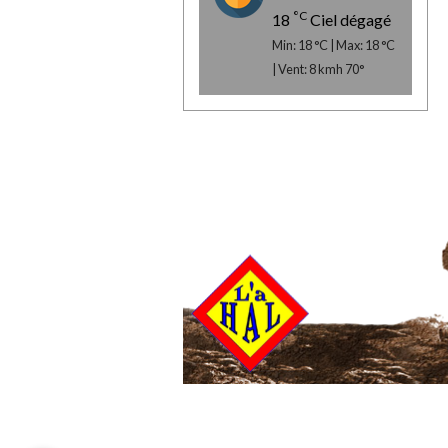
°C
18
Ciel dégagé
Min: 18 °C | Max: 18 °C
| Vent: 8 kmh 70°