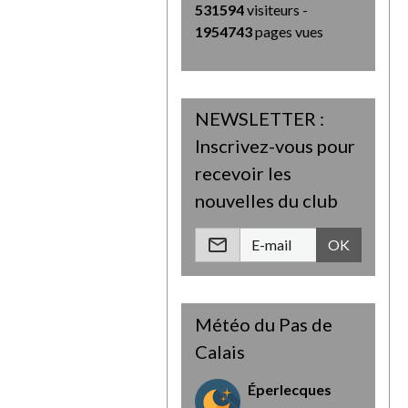
531594
visiteurs -
1954743
pages vues
NEWSLETTER :
Inscrivez-vous pour
recevoir les
nouvelles du club
OK
Météo du Pas de
Calais
Éperlecques