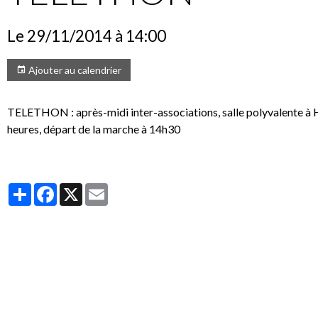
Le 29/11/2014
à 14:00
Ajouter au calendrier
TELETHON : après-midi inter-associations, salle polyvalente à Ho
heures, départ de la marche à 14h30
Partager
Facebook
X
Email