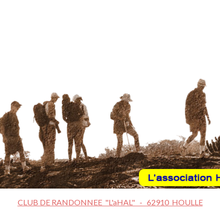
CLUB DE RANDONNEE "L'aHAL" - 62910 HOULLE