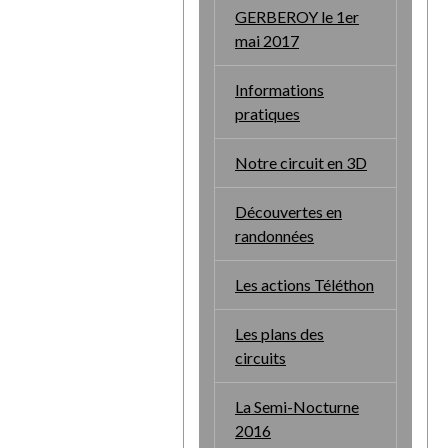
GERBEROY le 1er
mai 2017
Informations
pratiques
Notre circuit en 3D
Découvertes en
randonnées
Les actions Téléthon
Les plans des
circuits
La Semi-Nocturne
2016