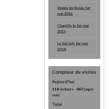
Veules les Roses 1er
mai 2016
Chantilly le 1er mai
2015
Le Val Joly 1er mai
2014
Compteur de visites
Aujourd'hui
114
visiteurs -
467
pages
vues
Total