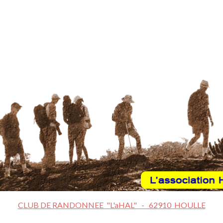
CLUB DE RANDONNEE "L'aHAL" - 62910 HOULLE