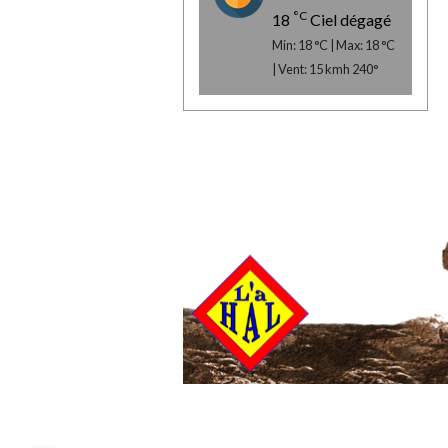
°C
18
Ciel dégagé
Min: 18 °C | Max: 18 °C
| Vent: 15 kmh 240°