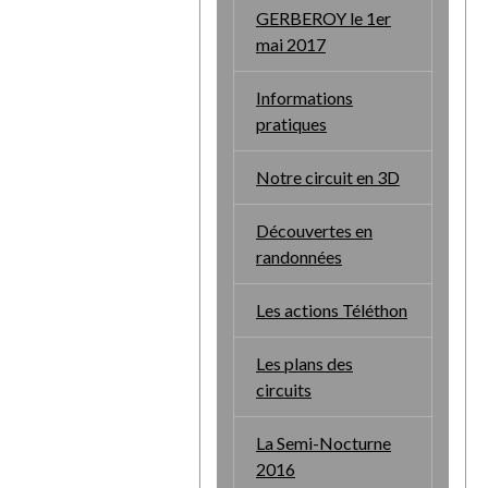
GERBEROY le 1er
mai 2017
Informations
pratiques
Notre circuit en 3D
Découvertes en
randonnées
Les actions Téléthon
Les plans des
circuits
La Semi-Nocturne
2016