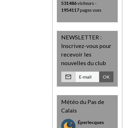
531486
visiteurs -
1954117
pages vues
NEWSLETTER :
Inscrivez-vous pour
recevoir les
nouvelles du club
OK
Météo du Pas de
Calais
Éperlecques