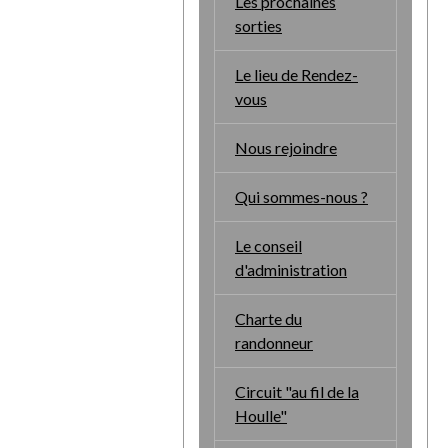
Les prochaines
sorties
Le lieu de Rendez-
vous
Nous rejoindre
Qui sommes-nous ?
Le conseil
d'administration
Charte du
randonneur
Circuit "au fil de la
Houlle"