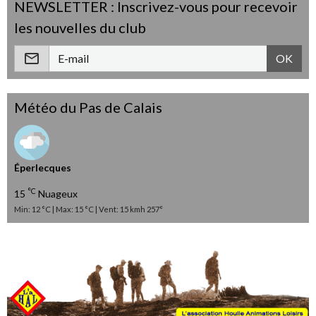
NEWSLETTER : Inscrivez-vous pour recevoir
les nouvelles du club
OK
Météo du Pas de Calais
Éperlecques
°C
15
Nuageux
Min: 12 °C | Max: 15 °C | Vent: 15 kmh 257°