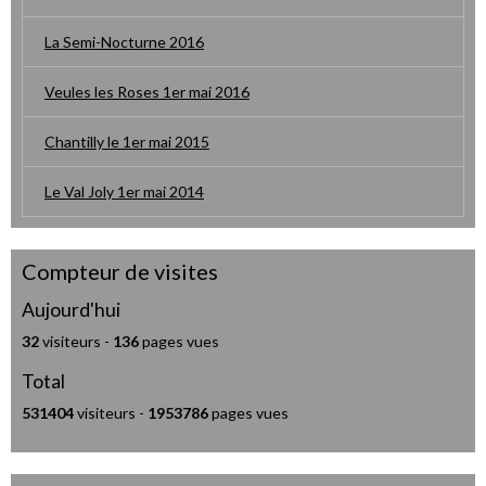
La Semi-Nocturne 2016
Veules les Roses 1er mai 2016
Chantilly le 1er mai 2015
Le Val Joly 1er mai 2014
Compteur de visites
Aujourd'hui
32
visiteurs -
136
pages vues
Total
531404
visiteurs -
1953786
pages vues