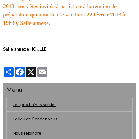
2013, vous êtes invités à participer à la réunion de
préparation qui aura lieu le vendredi 22 février 2013 à
19h30, Salle annexe.
Salle annexe
HOULLE
Partager
Facebook
X
Email
Menu
Les prochaines sorties
Le lieu de Rendez-vous
Nous rejoindre