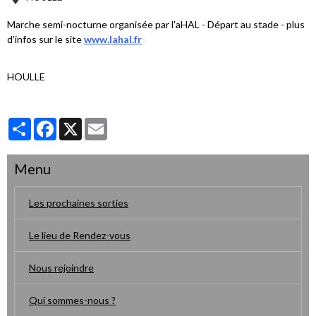
Marche semi-nocturne organisée par l'aHAL - Départ au stade - plus
d'infos sur le site
www.lahal.fr
HOULLE
Partager
Facebook
X
Email
Menu
Les prochaines sorties
Le lieu de Rendez-vous
Nous rejoindre
Qui sommes-nous ?