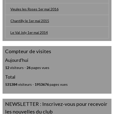
Veules les Roses 1er mai 2016
Chantilly le 1er mai 2015
Le Val Joly 1er mai 2014
Compteur de visites
Aujourd'hui
12
visiteurs -
26
pages vues
Total
531384
visiteurs -
1953676
pages vues
NEWSLETTER : Inscrivez-vous pour recevoir
les nouvelles du club