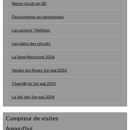
Notre circuit en 3D
Découvertes en randonnées
Les actions Téléthon
Les plans des circuits
La Semi-Nocturne 2016
Veules les Roses 1er mai 2016
Chantilly le 1er mai 2015
Le Val Joly 1er mai 2014
Compteur de visites
Aujourd'hui