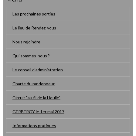
Les prochaines sorties
Le lieu de Rendez-vous
Nous rejoindre
Qui sommes-nous ?
Le conseil d'administration
Charte du randonneur
Circuit "au fil de la Houlle"
GERBEROY le 1er mai 2017
Informations pratiques