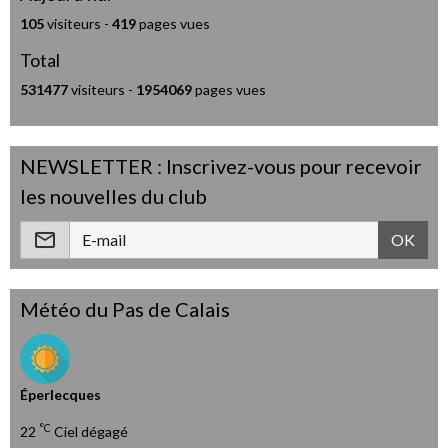
105
visiteurs -
419
pages vues
Total
531477
visiteurs -
1954069
pages vues
NEWSLETTER : Inscrivez-vous pour recevoir
les nouvelles du club
OK
Météo du Pas de Calais
Éperlecques
°C
22
Ciel dégagé