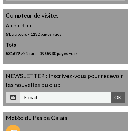
Compteur de visites
Aujourd'hui
51
visiteurs -
1132
pages vues
Total
531679
visiteurs -
1955930
pages vues
NEWSLETTER : Inscrivez-vous pour recevoir
les nouvelles du club
OK
Météo du Pas de Calais