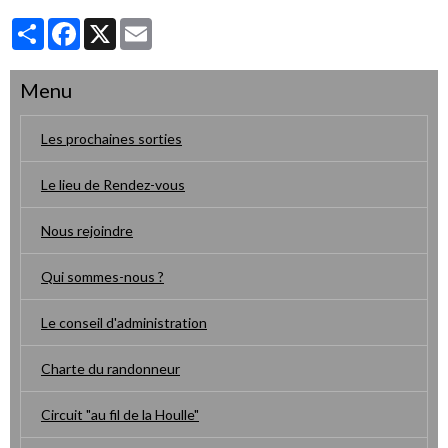
Partager
Facebook
X
Email
Menu
Les prochaines sorties
Le lieu de Rendez-vous
Nous rejoindre
Qui sommes-nous ?
Le conseil d'administration
Charte du randonneur
Circuit "au fil de la Houlle"