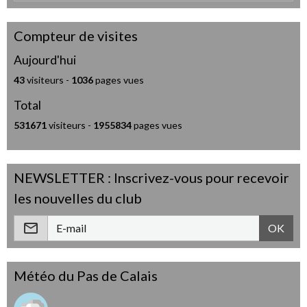
Compteur de visites
Aujourd'hui
43
visiteurs -
1036
pages vues
Total
531671
visiteurs -
1955834
pages vues
NEWSLETTER : Inscrivez-vous pour recevoir
les nouvelles du club
OK
Météo du Pas de Calais