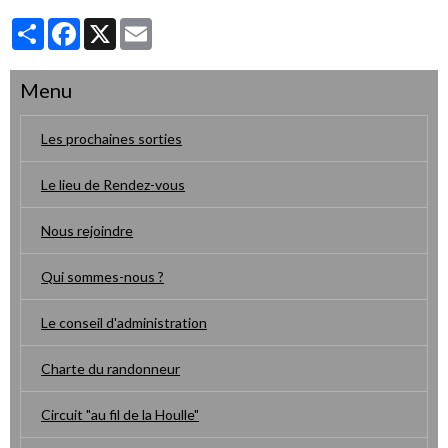
Partager
Facebook
X
Email
Menu
Les prochaines sorties
Le lieu de Rendez-vous
Nous rejoindre
Qui sommes-nous ?
Le conseil d'administration
Charte du randonneur
Circuit "au fil de la Houlle"