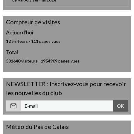
Compteur de visites
Aujourd'hui
12
visiteurs -
111
pages vues
Total
531640
visiteurs -
1954909
pages vues
NEWSLETTER : Inscrivez-vous pour recevoir
les nouvelles du club
OK
Météo du Pas de Calais