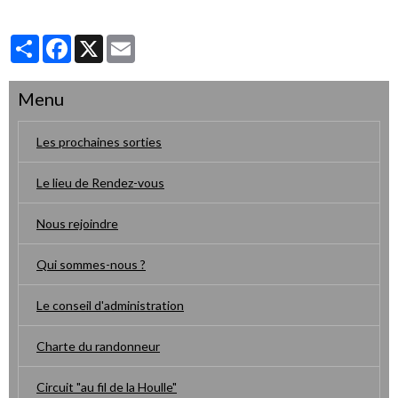
Partager
Facebook
X
Email
Menu
Les prochaines sorties
Le lieu de Rendez-vous
Nous rejoindre
Qui sommes-nous ?
Le conseil d'administration
Charte du randonneur
Circuit "au fil de la Houlle"