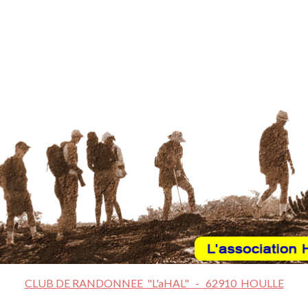
CLUB DE RANDONNEE "L'aHAL" - 62910 HOULLE