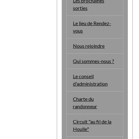
Les prochaines
sorties
Le lieu de Rendez-
vous
Nous rejoindre
Qui sommes-nous ?
Le conseil
d'administration
Charte du
randonneur
Circuit "au fil de la
Houlle"