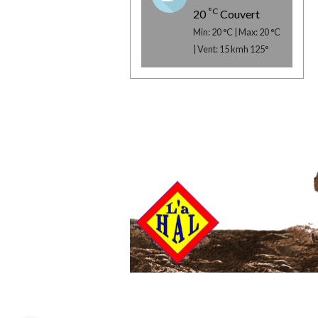
°C
20
Couvert
Min: 20 °C | Max: 20 °C
| Vent: 15 kmh 125°