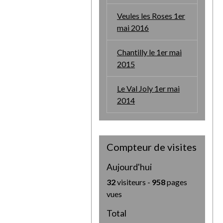
Veules les Roses 1er
mai 2016
Chantilly le 1er mai
2015
Le Val Joly 1er mai
2014
Compteur de visites
Aujourd'hui
32
visiteurs -
958
pages
vues
Total