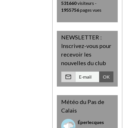
531660
visiteurs -
1955756
pages vues
NEWSLETTER :
Inscrivez-vous pour
recevoir les
nouvelles du club
OK
Météo du Pas de
Calais
Éperlecques