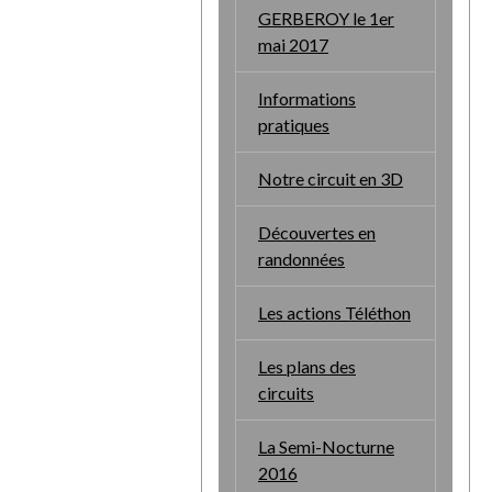
GERBEROY le 1er
mai 2017
Informations
pratiques
Notre circuit en 3D
Découvertes en
randonnées
Les actions Téléthon
Les plans des
circuits
La Semi-Nocturne
2016