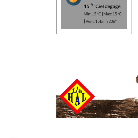
°C
15
Ciel dégagé
Min: 15 °C | Max: 15 °C
| Vent: 15 kmh 236°