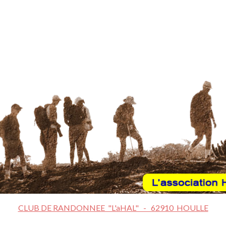
CLUB DE RANDONNEE "L'aHAL" - 62910 HOULLE