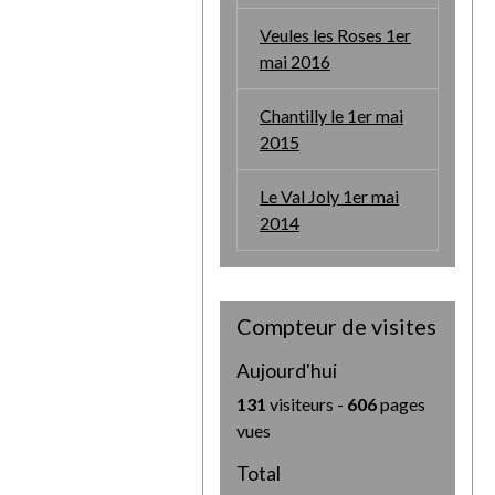
Veules les Roses 1er
mai 2016
Chantilly le 1er mai
2015
Le Val Joly 1er mai
2014
Compteur de visites
Aujourd'hui
131
visiteurs -
606
pages
vues
Total