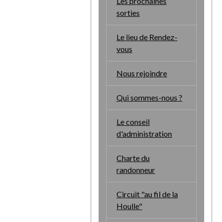
Les prochaines
sorties
Le lieu de Rendez-
vous
Nous rejoindre
Qui sommes-nous ?
Le conseil
d'administration
Charte du
randonneur
Circuit "au fil de la
Houlle"