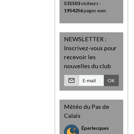
531503
visiteurs -
1954256
pages vues
NEWSLETTER :
Inscrivez-vous pour
recevoir les
nouvelles du club
OK
Météo du Pas de
Calais
Éperlecques