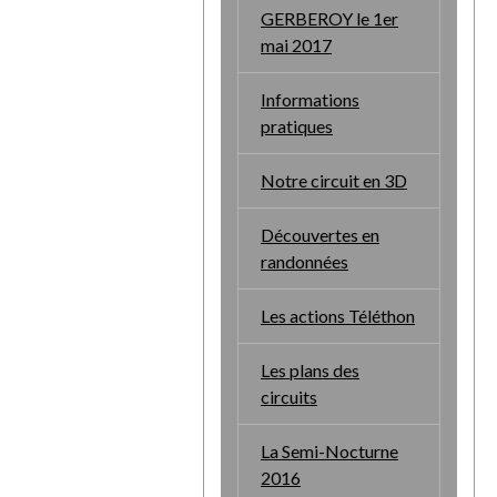
GERBEROY le 1er
mai 2017
Informations
pratiques
Notre circuit en 3D
Découvertes en
randonnées
Les actions Téléthon
Les plans des
circuits
La Semi-Nocturne
2016