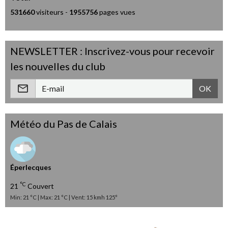
531660
visiteurs -
1955756
pages vues
NEWSLETTER : Inscrivez-vous pour recevoir
les nouvelles du club
OK
Météo du Pas de Calais
Éperlecques
°C
21
Couvert
Min: 21 °C | Max: 21 °C | Vent: 15 kmh 125°