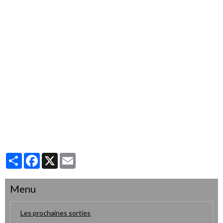
Partager
Facebook
X
Email
Menu
Les prochaines sorties