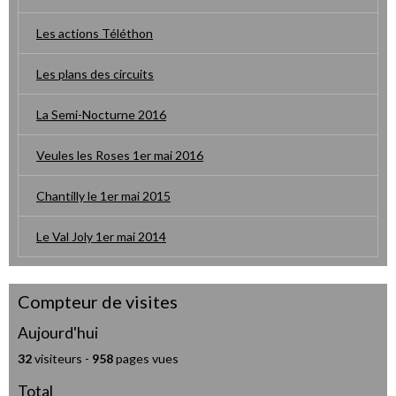
Les actions Téléthon
Les plans des circuits
La Semi-Nocturne 2016
Veules les Roses 1er mai 2016
Chantilly le 1er mai 2015
Le Val Joly 1er mai 2014
Compteur de visites
Aujourd'hui
32
visiteurs -
958
pages vues
Total