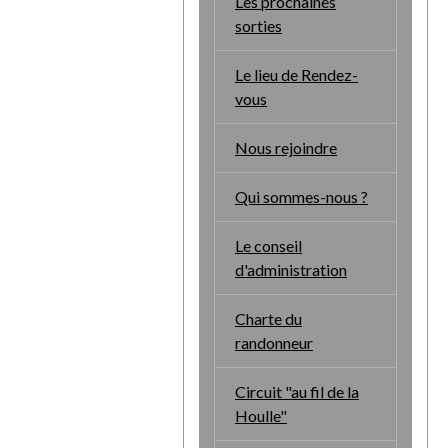
Les prochaines
sorties
Le lieu de Rendez-
vous
Nous rejoindre
Qui sommes-nous ?
Le conseil
d'administration
Charte du
randonneur
Circuit "au fil de la
Houlle"