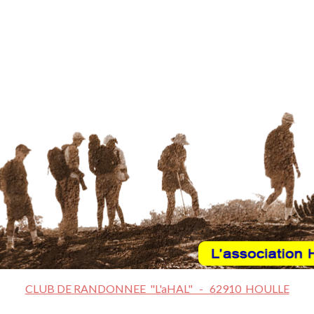
CLUB DE RANDONNEE "L'aHAL" - 62910 HOULLE