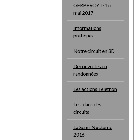
GERBEROY le 1er
mai 2017
Informations
pratiques
Notre circuit en 3D
Découvertes en
randonnées
Les actions Téléthon
Les plans des
circuits
La Semi-Nocturne
2016