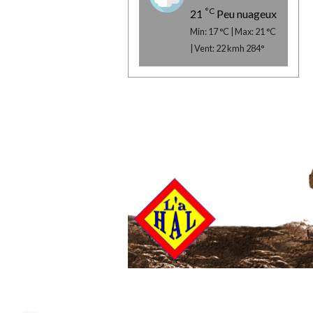
°C
21
Peu nuageux
Min: 17 °C | Max: 21 °C
| Vent: 22 kmh 284°