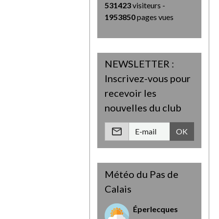
531423
visiteurs -
1953850
pages vues
NEWSLETTER :
Inscrivez-vous pour
recevoir les
nouvelles du club
OK
Météo du Pas de
Calais
Éperlecques