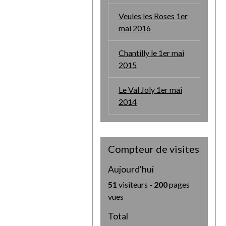
Veules les Roses 1er
mai 2016
Chantilly le 1er mai
2015
Le Val Joly 1er mai
2014
Compteur de visites
Aujourd'hui
51
visiteurs -
200
pages
vues
Total