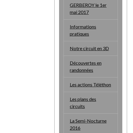
GERBEROY le 1er
mai 2017
Informations
pratiques
Notre circuit en 3D
Découvertes en
randonnées
Les actions Téléthon
Les plans des
circuits
La Semi-Nocturne
2016