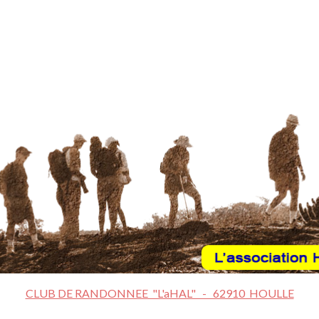
CLUB DE RANDONNEE "L'aHAL" - 62910 HOULLE