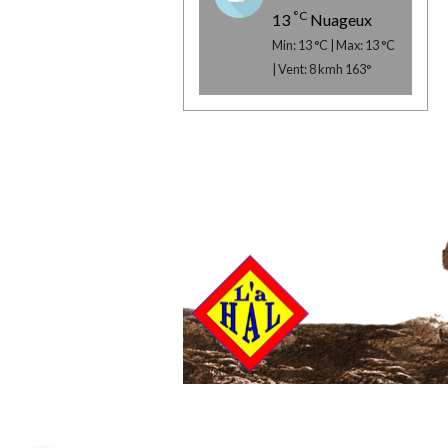
°C
13
Nuageux
Min: 13 °C | Max: 13 °C
| Vent: 8 kmh 163°