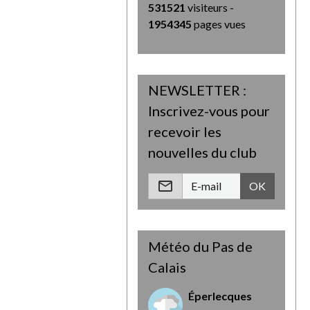
531521
visiteurs -
1954345
pages vues
NEWSLETTER :
Inscrivez-vous pour
recevoir les
nouvelles du club
OK
Météo du Pas de
Calais
Éperlecques