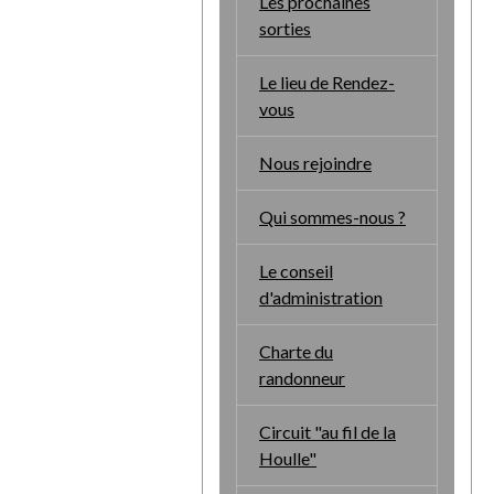
Les prochaines
sorties
Le lieu de Rendez-
vous
Nous rejoindre
Qui sommes-nous ?
Le conseil
d'administration
Charte du
randonneur
Circuit "au fil de la
Houlle"