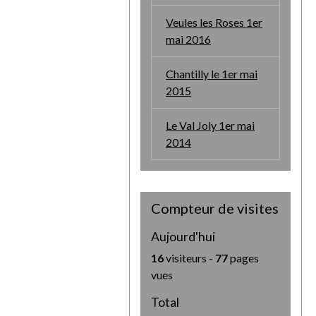
Veules les Roses 1er
mai 2016
Chantilly le 1er mai
2015
Le Val Joly 1er mai
2014
Compteur de visites
Aujourd'hui
16
visiteurs -
77
pages
vues
Total