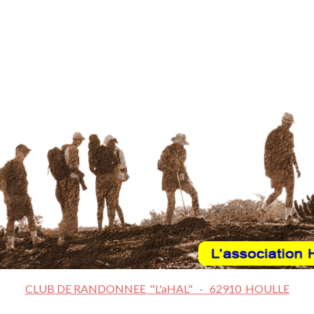
CLUB DE RANDONNEE "L'aHAL" - 62910 HOULLE