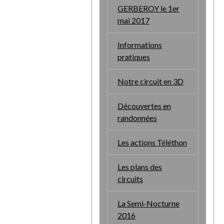
GERBEROY le 1er
mai 2017
Informations
pratiques
Notre circuit en 3D
Découvertes en
randonnées
Les actions Téléthon
Les plans des
circuits
La Semi-Nocturne
2016