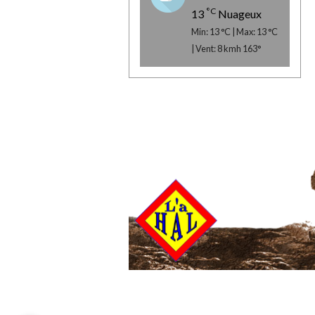
°C
13
Nuageux
Min: 13 °C | Max: 13 °C
| Vent: 8 kmh 163°