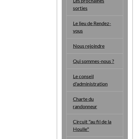
Les prochaines
sorties
Le lieu de Rendez-
vous
Nous rejoindre
Qui sommes-nous ?
Le conseil
d'administration
Charte du
randonneur
Circuit "au fil de la
Houlle"