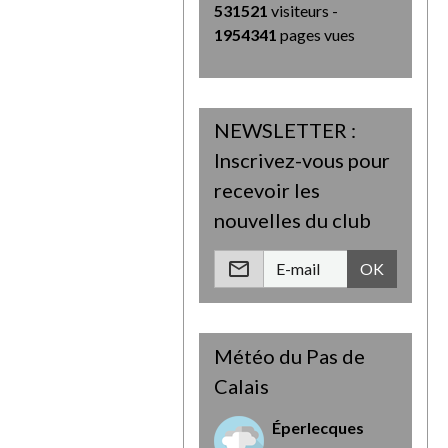
531521
visiteurs -
1954341
pages vues
NEWSLETTER :
Inscrivez-vous pour
recevoir les
nouvelles du club
OK
Météo du Pas de
Calais
Éperlecques