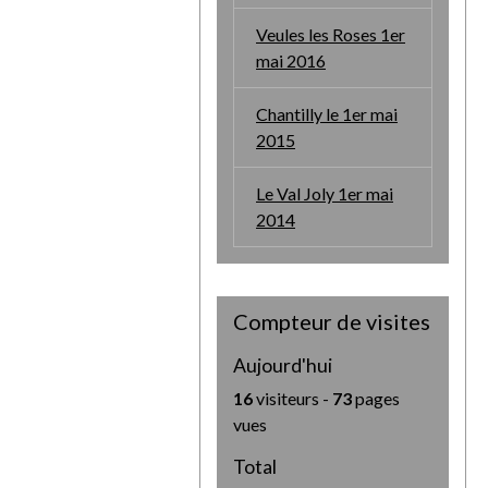
Veules les Roses 1er
mai 2016
Chantilly le 1er mai
2015
Le Val Joly 1er mai
2014
Compteur de visites
Aujourd'hui
16
visiteurs -
73
pages
vues
Total