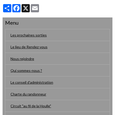
Partager
Facebook
X
Email
Menu
Les prochaines sorties
Le lieu de Rendez-vous
Nous rejoindre
Qui sommes-nous ?
Le conseil d'administration
Charte du randonneur
Circuit "au fil de la Houlle"