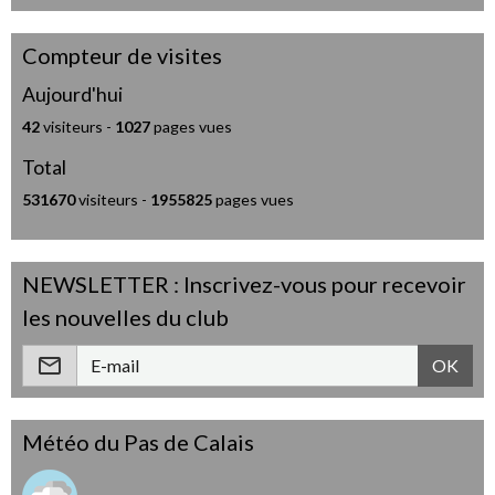
Compteur de visites
Aujourd'hui
42
visiteurs -
1027
pages vues
Total
531670
visiteurs -
1955825
pages vues
NEWSLETTER : Inscrivez-vous pour recevoir
les nouvelles du club
OK
Météo du Pas de Calais