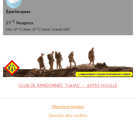
Éperlecques
°C
27
Nuageux
Min: 27 °C | Max: 27 °C | Vent: 15 kmh 101°
CLUB DE RANDONNEE "L'aHAL" - 62910 HOULLE
Mentions légales
Gestion des cookies