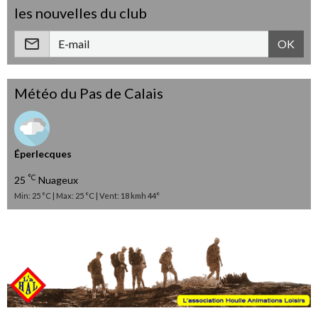
les nouvelles du club
OK
Météo du Pas de Calais
Éperlecques
°C
25
Nuageux
Min: 25 °C | Max: 25 °C | Vent: 18 kmh 44°