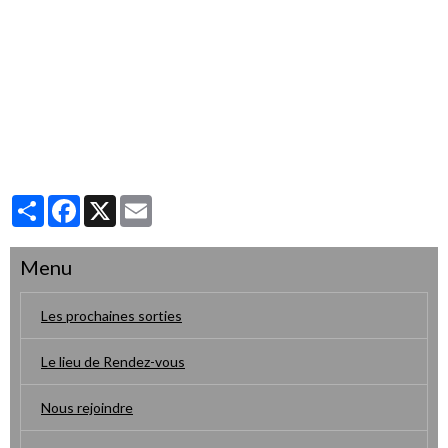
Partager
Facebook
X
Email
Menu
Les prochaines sorties
Le lieu de Rendez-vous
Nous rejoindre