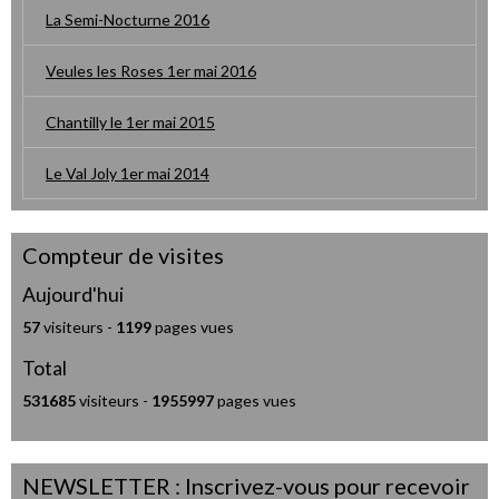
La Semi-Nocturne 2016
Veules les Roses 1er mai 2016
Chantilly le 1er mai 2015
Le Val Joly 1er mai 2014
Compteur de visites
Aujourd'hui
57
visiteurs -
1199
pages vues
Total
531685
visiteurs -
1955997
pages vues
NEWSLETTER : Inscrivez-vous pour recevoir