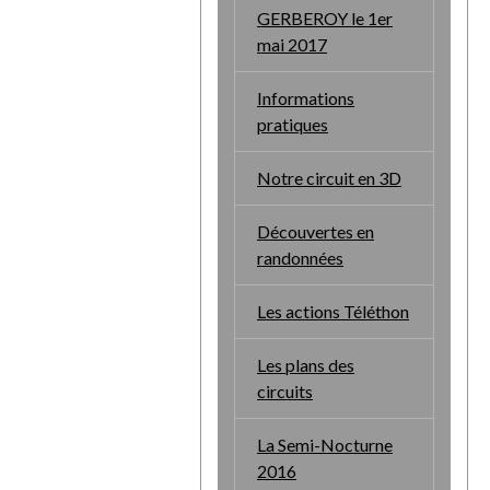
GERBEROY le 1er
mai 2017
Informations
pratiques
Notre circuit en 3D
Découvertes en
randonnées
Les actions Téléthon
Les plans des
circuits
La Semi-Nocturne
2016