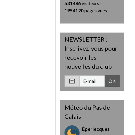
531486
visiteurs -
1954120
pages vues
NEWSLETTER :
Inscrivez-vous pour
recevoir les
nouvelles du club
OK
Météo du Pas de
Calais
Éperlecques