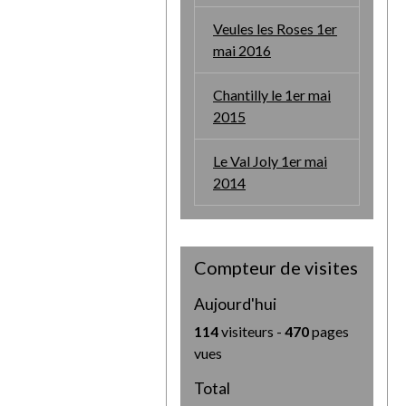
Veules les Roses 1er
mai 2016
Chantilly le 1er mai
2015
Le Val Joly 1er mai
2014
Compteur de visites
Aujourd'hui
114
visiteurs -
470
pages
vues
Total