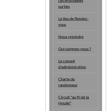
Les prochaines
sorties
Le lieu de Rendez-
vous
Nous rejoindre
Qui sommes-nous ?
Le conseil
d'administration
Charte du
randonneur
Circuit "au fil de la
Houlle"