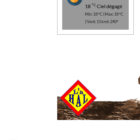
°C
18
Ciel dégagé
Min: 18 °C | Max: 18 °C
| Vent: 15 kmh 240°