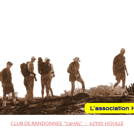
CLUB DE RANDONNEE "L'aHAL" - 62910 HOULLE