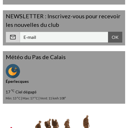
NEWSLETTER : Inscrivez-vous pour recevoir
les nouvelles du club
OK
Météo du Pas de Calais
Éperlecques
°C
17
Ciel dégagé
Min: 13 °C | Max: 17 °C | Vent: 11 kmh 108°