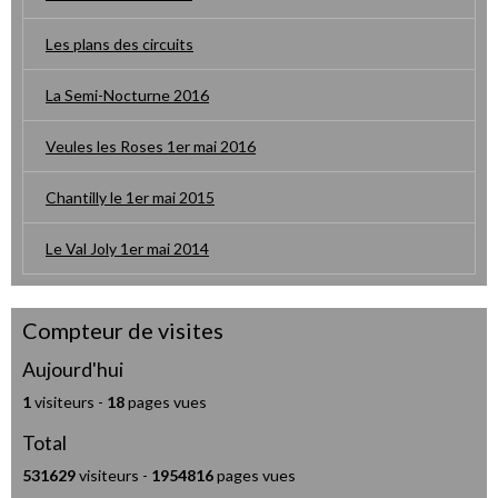
Les plans des circuits
La Semi-Nocturne 2016
Veules les Roses 1er mai 2016
Chantilly le 1er mai 2015
Le Val Joly 1er mai 2014
Compteur de visites
Aujourd'hui
1
visiteurs -
18
pages vues
Total
531629
visiteurs -
1954816
pages vues