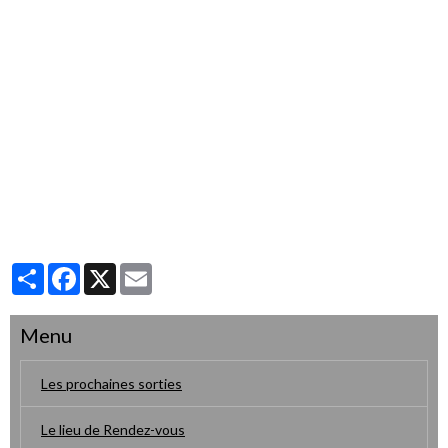
Partager
Facebook
X
Email
Menu
Les prochaines sorties
Le lieu de Rendez-vous