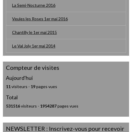
La Semi-Nocturne 2016
Veules les Roses 1er mai 2016
Chantilly le 1er mai 2015
Le Val Joly 1er mai 2014
Compteur de visites
Aujourd'hui
11
visiteurs -
19
pages vues
Total
531516
visiteurs -
1954287
pages vues
NEWSLETTER : Inscrivez-vous pour recevoir