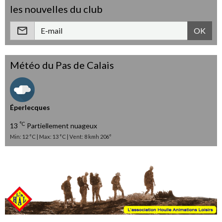
les nouvelles du club
OK
Météo du Pas de Calais
Éperlecques
°C
13
Partiellement nuageux
Min: 12 °C | Max: 13 °C | Vent: 8 kmh 206°