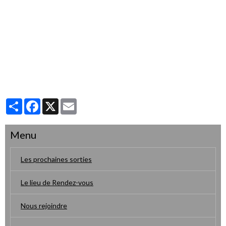
Partager
Facebook
X
Email
Menu
Les prochaines sorties
Le lieu de Rendez-vous
Nous rejoindre