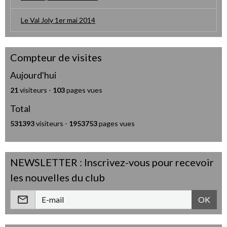
Le Val Joly 1er mai 2014
Compteur de visites
Aujourd'hui
21
visiteurs -
103
pages vues
Total
531393
visiteurs -
1953753
pages vues
NEWSLETTER : Inscrivez-vous pour recevoir
les nouvelles du club
OK