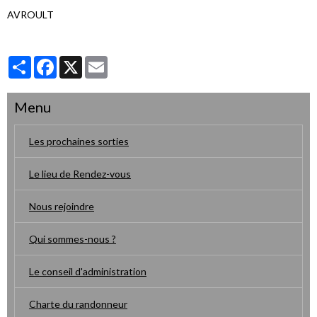
AVROULT
Partager
Facebook
X
Email
Menu
Les prochaines sorties
Le lieu de Rendez-vous
Nous rejoindre
Qui sommes-nous ?
Le conseil d'administration
Charte du randonneur