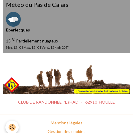
Météo du Pas de Calais
Éperlecques
°C
15
Partiellement nuageux
Min: 15 °C | Max: 15 °C | Vent: 15 kmh 254°
CLUB DE RANDONNEE "L'aHAL" - 62910 HOULLE
Mentions légales
Gestion des cookies