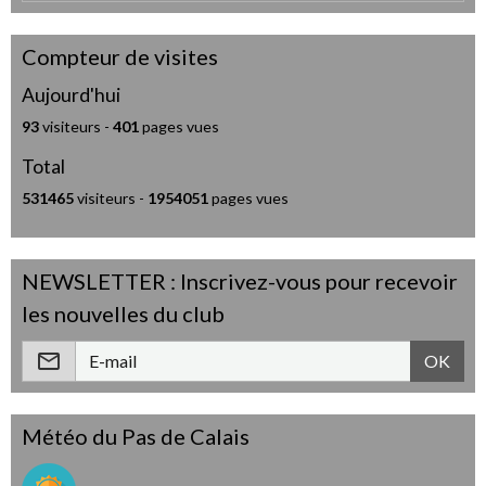
Compteur de visites
Aujourd'hui
93
visiteurs -
401
pages vues
Total
531465
visiteurs -
1954051
pages vues
NEWSLETTER : Inscrivez-vous pour recevoir
les nouvelles du club
OK
Météo du Pas de Calais