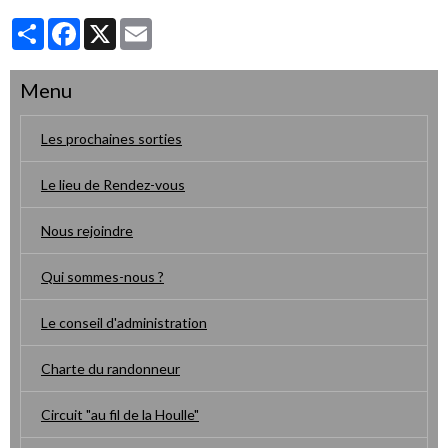
Partager
Facebook
X
Email
Menu
Les prochaines sorties
Le lieu de Rendez-vous
Nous rejoindre
Qui sommes-nous ?
Le conseil d'administration
Charte du randonneur
Circuit "au fil de la Houlle"